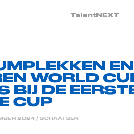
TalentNED
TalentNEXT
UMPLEKKEN EN
REN WORLD CU
S BIJ DE EERST
E CUP
EMBER 2024 / SCHAATSEN