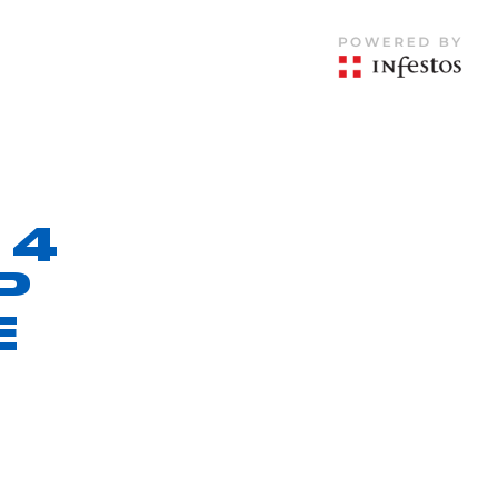
 4
P
E