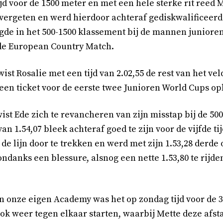
jd voor de 1500 meter en met een hele sterke rit reed M
vergeten en werd hierdoor achteraf gediskwalificeerd.
digde in het 500-1500 klassement bij de mannen juniore
 de European Country Match.
ist Rosalie met een tijd van 2.02,55 de rest van het ve
 een ticket voor de eerste twee Junioren World Cups op
ist Ede zich te revancheren van zijn misstap bij de 5
 van 1.54,07 bleek achteraf goed te zijn voor de vijfde ti
de lijn door te trekken en werd met zijn 1.53,28 derde
 ondanks een blessure, alsnog een nette 1.53,80 te rij
n onze eigen Academy was het op zondag tijd voor de 
k weer tegen elkaar starten, waarbij Mette deze afst