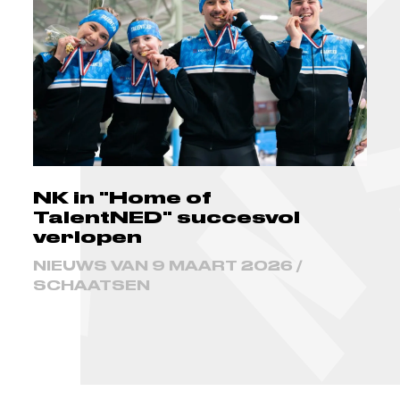
NK in "Home of
TalentNED" succesvol
verlopen
NIEUWS VAN 9 MAART 2026 /
SCHAATSEN