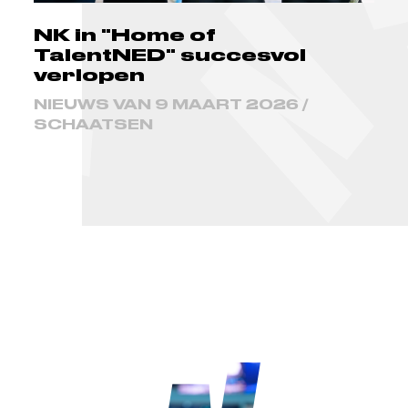
NK in "Home of
TalentNED" succesvol
verlopen
NIEUWS VAN 9 MAART 2026 /
SCHAATSEN