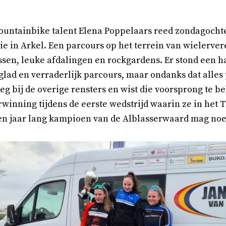
ountainbike talent Elena Poppelaars reed zondagochte
e in Arkel. Een parcours op het terrein van wielerver
sen, leuke afdalingen en rockgardens. Er stond een h
glad en verraderlijk parcours, maar ondanks dat alle
eg bij de overige rensters en wist die voorsprong te b
winning tijdens de eerste wedstrijd waarin ze in het
een jaar lang kampioen van de Alblasserwaard mag no