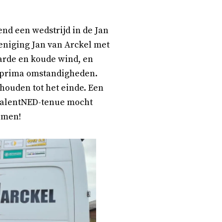
nd een wedstrijd in de Jan
eniging Jan van Arckel met
arde en koude wind, en
s prima omstandigheden.
ehouden tot het einde. Een
 TalentNED-tenue mocht
emen!