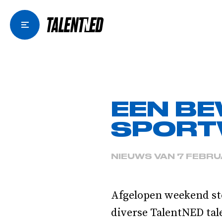
EEN B
SPORT
NIEUWS VAN 7 FEBRU
Afgelopen weekend st
diverse TalentNED tal