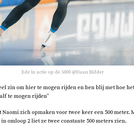
Ede in actie op de 5000 @Daan Ridder
eel zin om hier te mogen rijden en ben blij met hoe het 
ialf te mogen rijden”
Naomi zich opmaken voor twee keer een 500 meter. Met
in omloop 2 liet ze twee constante 500 meters zien.