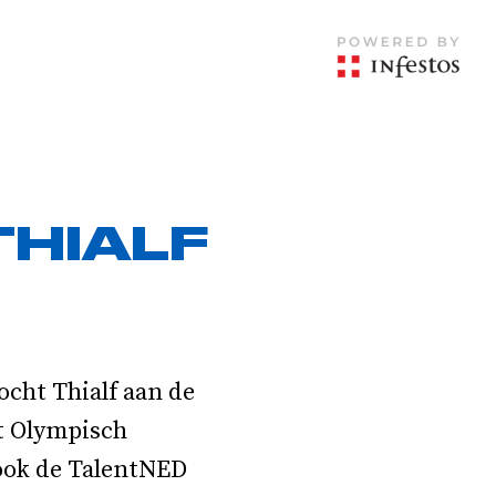
THIALF
ocht Thialf aan de
et Olympisch
 ook de TalentNED