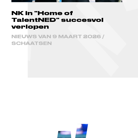
NK in "Home of
TalentNED" succesvol
verlopen
NIEUWS VAN 9 MAART 2026 /
SCHAATSEN