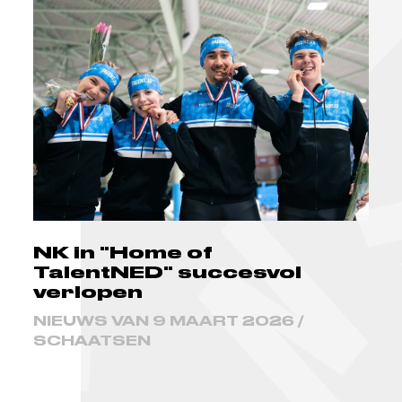
NK in "Home of
TalentNED" succesvol
verlopen
NIEUWS VAN 9 MAART 2026 /
SCHAATSEN