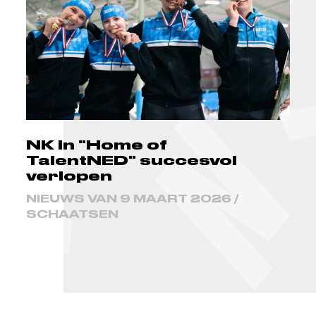
NK in "Home of
TalentNED" succesvol
verlopen
NIEUWS VAN 9 MAART 2026 /
SCHAATSEN