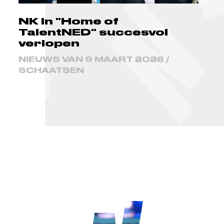
NK in "Home of
TalentNED" succesvol
verlopen
NIEUWS VAN 9 MAART 2026 /
SCHAATSEN