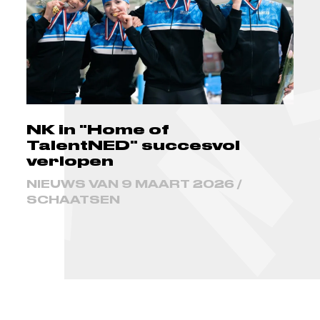
NK in "Home of
TalentNED" succesvol
verlopen
NIEUWS VAN 9 MAART 2026 /
SCHAATSEN