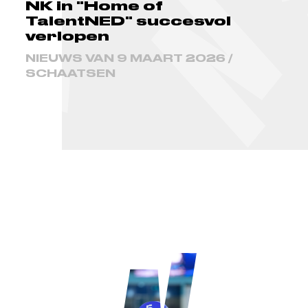
NK in "Home of
TalentNED" succesvol
verlopen
NIEUWS VAN 9 MAART 2026 /
SCHAATSEN