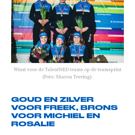
Winst voor de TalentNED teams op de teamsprint
(Foto: Sharon Teering).
GOUD EN ZILVER
VOOR FREEK, BRONS
VOOR MICHIEL EN
ROSALIE