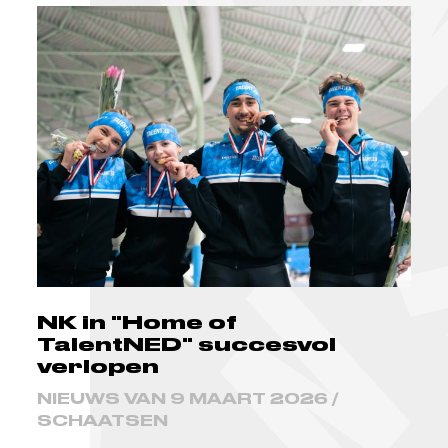
NK in "Home of
TalentNED" succesvol
verlopen
NIEUWS VAN 9 MAART 2026 /
SCHAATSEN