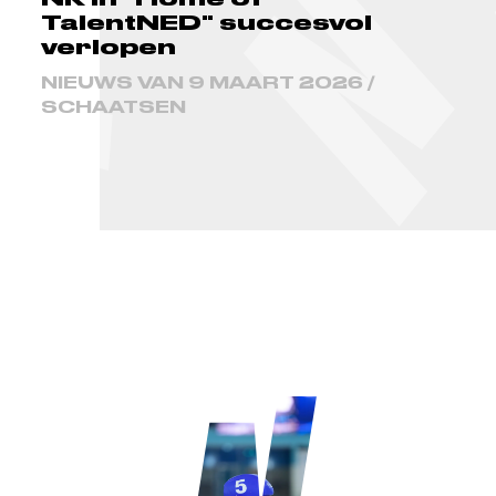
TalentNED" succesvol
verlopen
NIEUWS VAN 9 MAART 2026 /
SCHAATSEN