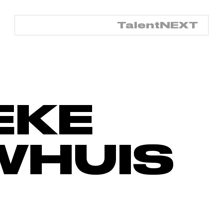
TalentNED
TalentNEXT
EKE
WHUIS