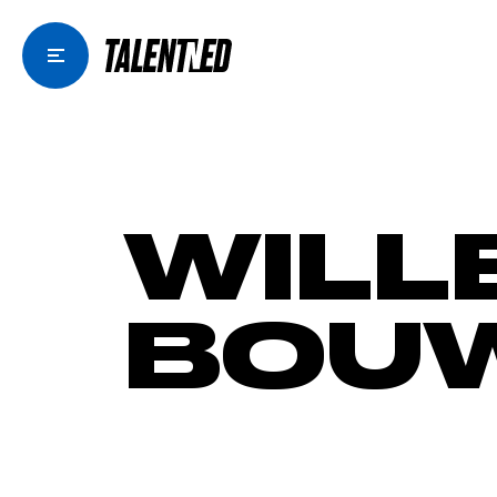
WILL
BOU