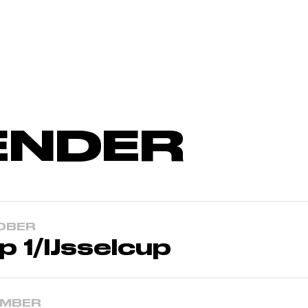
ENDER
TOBER
p 1/IJsselcup
EMBER