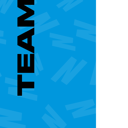
TEAM
METTE
TEN
CATE